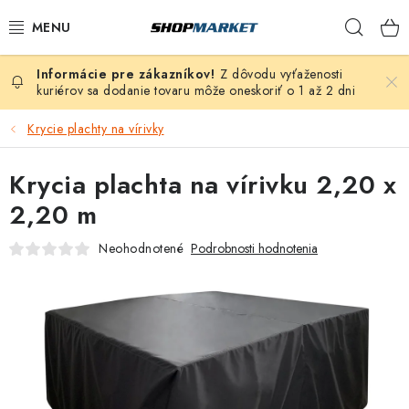
Prejsť
Hľad
na
obsah
Z dôvodu vyťaženosti
VÍRIVÉ VANE
kuriérov sa dodanie tovaru môže oneskoriť o 1 až 2 dni
SAUNY
Krycie plachty na vírivky
BAZÉNY
Krycia plachta na vírivku 2,20 x
2,20 m
NAFUKOVACIE VÍRIVKY
Neohodnotené
Podrobnosti hodnotenia
ZDRAVIE
ZÁHRADA
DEZINFEKCIA A ČISTENIE