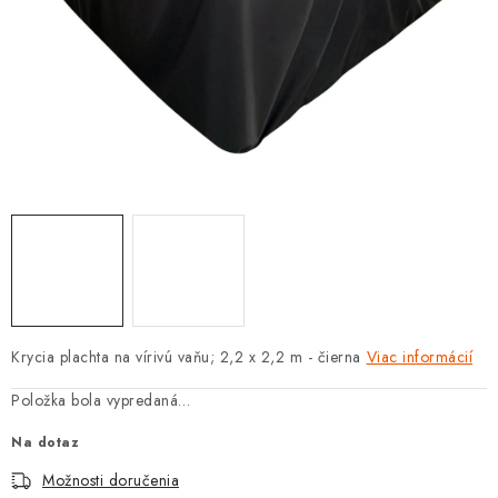
PROTIZÁPLAVOVÉ A HASIACE ZARIADENIA
OBCHODNÉ PODMIENKY
KONTAKTY
ZNAČKY
Obchodné podmienky
Odstúpenie od zmluvy
Reklamačný poriadok
Podmienky ochrany osobných údajov
Spôsob dopravy a platby
Vernostný program
Moja objednávka
Krycia plachta na vírivú vaňu; 2,2 x 2,2 m - čierna
Viac informácií
Položka bola vypredaná…
Na dotaz
Možnosti doručenia