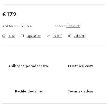
€172
Jednotková cena:
Kód tovaru:
173094
Značka:
Hanscraft
Tlač
Opýtať sa
Strážiť
Zdieľať
Odborné poradenstvo
Priaznivé ceny
Rýchle dodanie
Tovar skladom