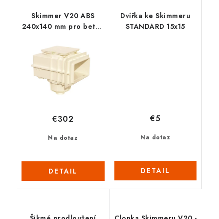
Skimmer V20 ABS
Dvířka ke Skimmeru
240x140 mm pro beton
STANDARD 15x15
- MTS
€5
€302
Na dotaz
Na dotaz
DETAIL
DETAIL
Šikmé prodloužení
Clonka Skimmeru V20 -