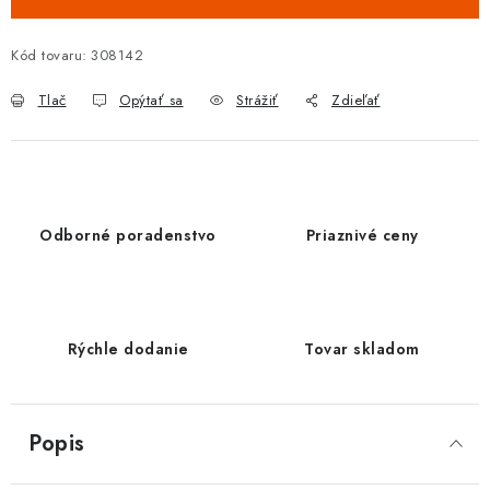
Kód tovaru:
308142
Tlač
Opýtať sa
Strážiť
Zdieľať
Odborné poradenstvo
Priaznivé ceny
Rýchle dodanie
Tovar skladom
Popis