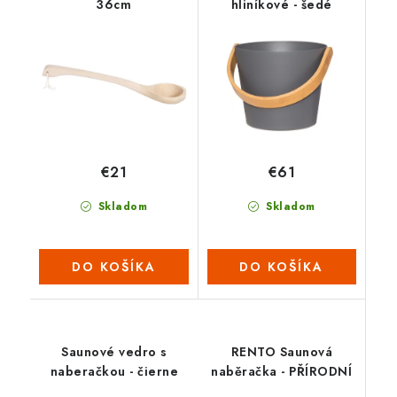
36cm
hliníkové - šedé
€21
€61
Skladom
Skladom
DO KOŠÍKA
DO KOŠÍKA
Saunové vedro s
RENTO Saunová
naberačkou - čierne
naběračka - PŘÍRODNÍ