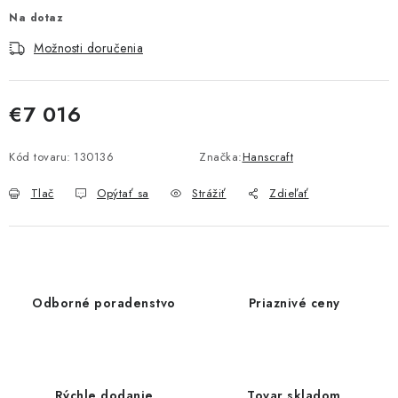
Na dotaz
Možnosti doručenia
€7 016
Jednotková cena:
Kód tovaru:
130136
Značka:
Hanscraft
Tlač
Opýtať sa
Strážiť
Zdieľať
Odborné poradenstvo
Priaznivé ceny
Rýchle dodanie
Tovar skladom