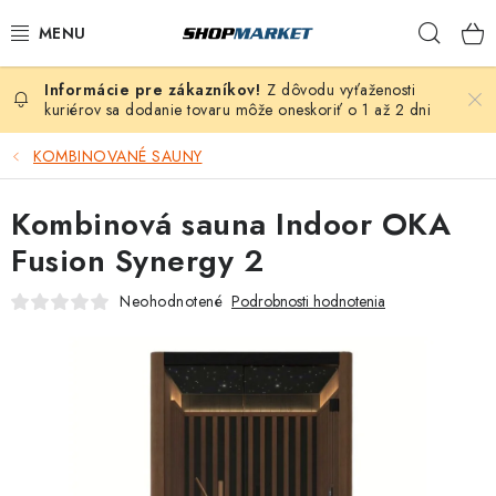
Prejsť
Hľad
na
obsah
Z dôvodu vyťaženosti
VÍRIVÉ VANE
kuriérov sa dodanie tovaru môže oneskoriť o 1 až 2 dni
SAUNY
KOMBINOVANÉ SAUNY
BAZÉNY
Kombinová sauna Indoor OKA
Fusion Synergy 2
NAFUKOVACIE VÍRIVKY
Neohodnotené
Podrobnosti hodnotenia
ZDRAVIE
ZÁHRADA
DEZINFEKCIA A ČISTENIE