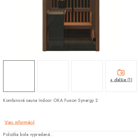
PROTIZÁPLAVOVÉ A HASIACE ZARIADENIA
OBCHODNÉ PODMIENKY
KONTAKTY
ZNAČKY
Obchodné podmienky
Odstúpenie od zmluvy
Reklamačný poriadok
Podmienky ochrany osobných údajov
+ ďalšie (1)
Spôsob dopravy a platby
Vernostný program
Moja objednávka
Kombinová sauna Indoor OKA Fusion Synergy 2
Viac informácií
Položka bola vypredaná…