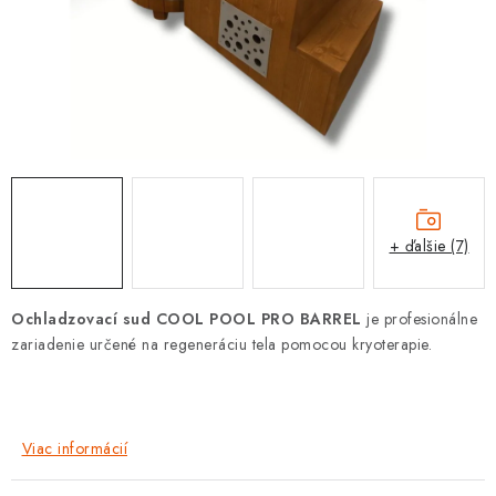
PROTIZÁPLAVOVÉ A HASIACE ZARIADENIA
OBCHODNÉ PODMIENKY
KONTAKTY
ZNAČKY
Obchodné podmienky
Odstúpenie od zmluvy
+ ďalšie (7)
Reklamačný poriadok
Podmienky ochrany osobných údajov
Spôsob dopravy a platby
Vernostný program
Ochladzovací sud COOL POOL PRO
BARREL
je profesionálne
Moja objednávka
zariadenie určené na regeneráciu tela pomocou kryoterapie.
Viac informácií