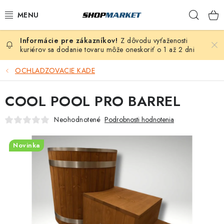
Prejsť
Hľad
na
obsah
Z dôvodu vyťaženosti
VÍRIVÉ VANE
kuriérov sa dodanie tovaru môže oneskoriť o 1 až 2 dni
SAUNY
OCHLADZOVACIE KADE
BAZÉNY
COOL POOL PRO BARREL
Neohodnotené
Podrobnosti hodnotenia
NAFUKOVACIE VÍRIVKY
Novinka
ZDRAVIE
ZÁHRADA
DEZINFEKCIA A ČISTENIE