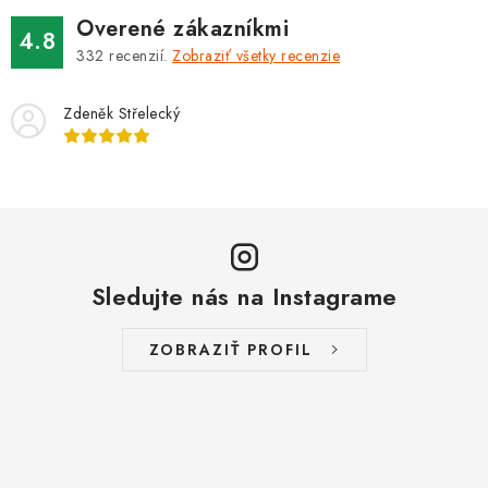
PROTIZÁPLAVOVÉ A HASIACE ZARIADENIA
Overené zákazníkmi
4.8
332
recenzií.
Zobraziť všetky recenzie
OBCHODNÉ PODMIENKY
Zdeněk Střelecký
KONTAKTY
ZNAČKY
Obchodné podmienky
Odstúpenie od zmluvy
Reklamačný poriadok
Podmienky ochrany osobných údajov
Sledujte nás na Instagrame
Spôsob dopravy a platby
Vernostný program
Moja objednávka
ZOBRAZIŤ PROFIL