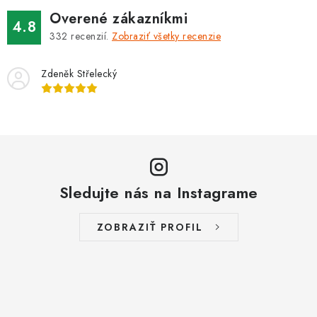
PROTIZÁPLAVOVÉ A HASIACE ZARIADENIA
Overené zákazníkmi
4.8
332
recenzií.
Zobraziť všetky recenzie
OBCHODNÉ PODMIENKY
Zdeněk Střelecký
KONTAKTY
ZNAČKY
Obchodné podmienky
Odstúpenie od zmluvy
Reklamačný poriadok
Podmienky ochrany osobných údajov
Sledujte nás na Instagrame
Spôsob dopravy a platby
Vernostný program
Moja objednávka
ZOBRAZIŤ PROFIL