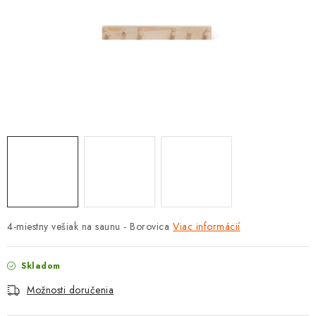
PROTIZÁPLAVOVÉ A HASIACE ZARIADENIA
OBCHODNÉ PODMIENKY
KONTAKTY
ZNAČKY
Obchodné podmienky
Odstúpenie od zmluvy
Reklamačný poriadok
Podmienky ochrany osobných údajov
Spôsob dopravy a platby
Vernostný program
Moja objednávka
4-miestny vešiak na saunu - Borovica
Viac informácií
Skladom
Možnosti doručenia