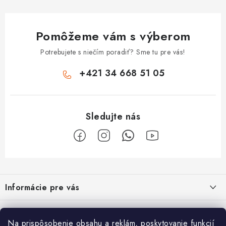
Pomôžeme vám s výberom
Potrebujete s niečím poradiť? Sme tu pre vás!
+421 34 668 51 05
Z
á
Informácie pre vás
p
ä
Obchodné podmienky
O nás
t
Na prispôsobenie obsahu a reklám, poskytovanie funkcií
Odstúpenie od zmluvy