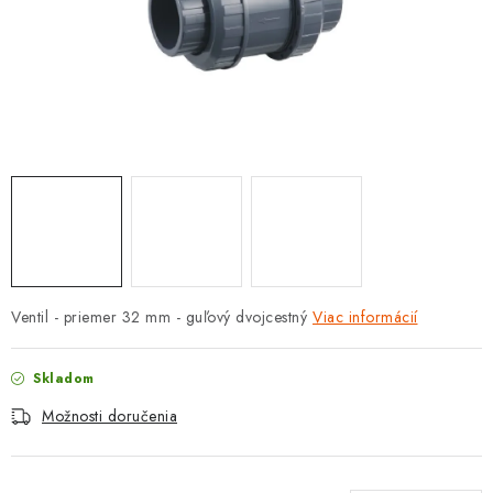
PROTIZÁPLAVOVÉ A HASIACE ZARIADENIA
OBCHODNÉ PODMIENKY
KONTAKTY
ZNAČKY
Obchodné podmienky
Odstúpenie od zmluvy
Reklamačný poriadok
Podmienky ochrany osobných údajov
Spôsob dopravy a platby
Vernostný program
Ventil - priemer 32 mm - guľový dvojcestný
Viac informácií
Moja objednávka
Skladom
Možnosti doručenia