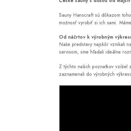
České sauny s dušou od majstr
Sauny Hanscraft sú dôkazom toho,
možnosť vyrobiť si ich sami. Máme
Od náčrtov k výrobným výkre
Naše predstavy najskôr vznikali n
servisom, sme hľadali ideálne roz
Z týchto našich poznatkov vzišiel
zaznamenali do výrobných výkresov