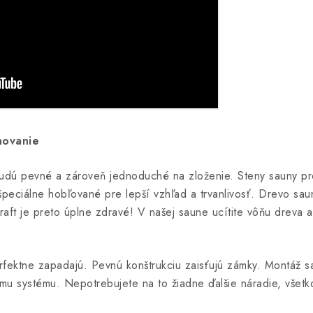
novanie
 budú pevné a zároveň jednoduché na zloženie. Steny sauny pr
peciálne hobľované pre lepší vzhľad a trvanlivosť. Drevo saun
aft je preto úplne zdravé! V našej saune ucítite vôňu dreva 
rfektne zapadajú. Pevnú konštrukciu zaisťujú zámky. Montáž sa
 systému. Nepotrebujete na to žiadne ďalšie náradie, všetko 