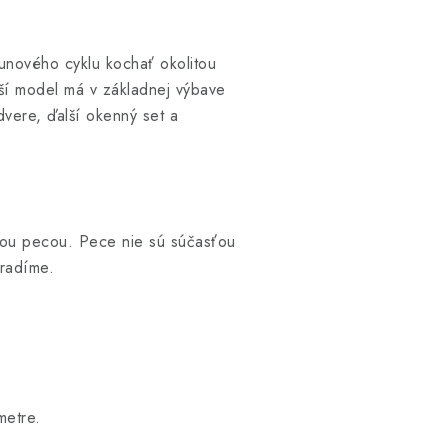
aunového cyklu kochať okolitou
ší model má v základnej výbave
vere, ďalší okenný set a
ckou pecou. Pece nie sú súčasťou
oradíme.
metre.