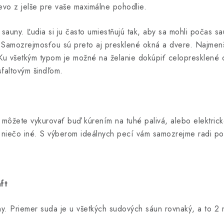
evo z jelše pre vaše maximálne pohodlie.
 sauny. Ľudia si ju často umiestňujú tak, aby sa mohli počas s
. Samozrejmosťou sú preto aj presklené okná a dvere. Najmen
Ku všetkým typom je možné na želanie dokúpiť celopresklené d
sfaltovým šindľom.
môžete vykurovať buď kúrením na tuhé palivá, alebo elektri
 niečo iné. S výberom ideálnych pecí vám samozrejme radi p
ft
y. Priemer suda je u všetkých sudových sáun rovnaký, a to 2 