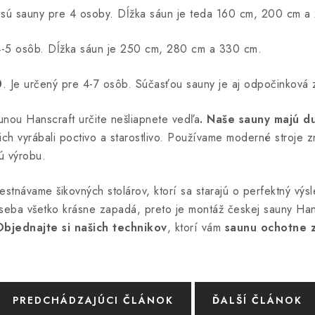
sú sauny pre 4 osoby. Dĺžka sáun je teda 160 cm, 200 cm a
4-5 osôb. Dĺžka sáun je 250 cm, 280 cm a 330 cm.
0
. Je určený pre 4-7 osôb. Súčasťou sauny je aj odpočinková 
unou Hanscraft určite nešliapnete vedľa
. Naše sauny majú d
 ich vyrábali poctivo a starostlivo. Používame moderné stroj
 výrobu.
mestnávame šikovných stolárov, ktorí sa starajú o perfektný vý
o seba všetko krásne zapadá, preto je montáž českej sauny Han
bjednajte si našich technikov
, ktorí vám
saunu ochotne z
PREDCHÁDZAJÚCI ČLÁNOK
ĎALŠÍ ČLÁNOK