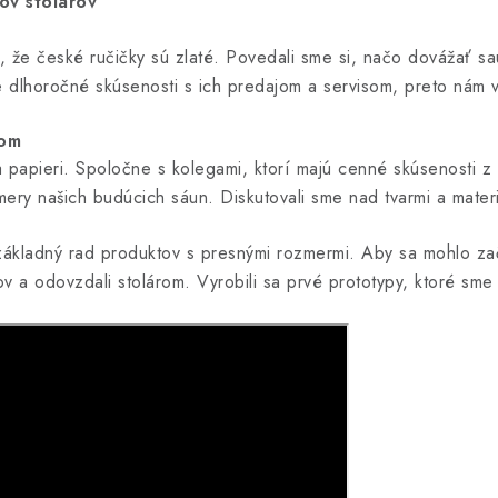
ov stolárov
 že české ručičky sú zlaté. Povedali sme si, načo dovážať s
 dlhoročné skúsenosti s ich predajom a servisom, preto nám v r
som
a papieri. Spoločne s kolegami, ktorí majú cenné skúsenosti 
mery našich budúcich sáun. Diskutovali sme nad tvarmi a materi
 základný rad produktov s presnými rozmermi. Aby sa mohlo zač
 a odovzdali stolárom. Vyrobili sa prvé prototypy, ktoré sme t