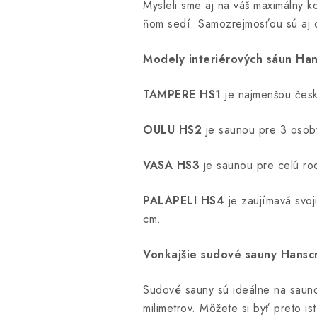
Mysleli sme aj na váš maximálny ko
ňom sedí. Samozrejmosťou sú aj d
Modely interiérových sáun Han
TAMPERE HS1
je najmenšou čes
OULU HS2
je saunou pre 3 osob
VASA HS3
je saunou pre celú ro
PALAPELI HS4
je zaujímavá svo
cm.
Vonkajšie sudové sauny Hanscr
Sudové sauny sú ideálne na saunov
milimetrov. Môžete si byť preto 