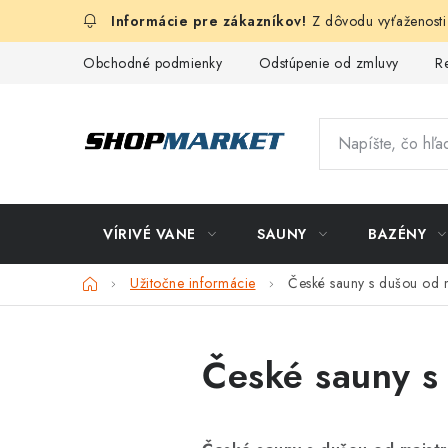
Prejsť
Z dôvodu vyťaženosti
na
obsah
Obchodné podmienky
Odstúpenie od zmluvy
R
VÍRIVÉ VANE
SAUNY
BAZÉNY
Domov
Užitočne informácie
České sauny s dušou od m
České sauny s 