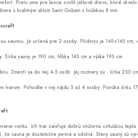
mfort. Preto sme pre lavice zvolili jelšové drevo, ktoré skvel
vere s kvalitným sklom Saint Gobain s hrúbkou 8 mm.
scraft
kou saunou. Je určená pre 2 osoby. Pôdorys je 145×145 cm, 
y. Šírka sauny je 190 cm, hĺbka 145 cm a výška 193 cm.
dinu. Zmestí sa do nej 4-5 osôb. Jej rozmery sú - šírka 230 c
jim tvarom. Pohodlie v nej nájdu 3 až 4 osoby. Ponúka šírku 
aft
anie vonku. Ich tvar zaisťuje dobrú vnútornú cirkuláciu tepla.
istí, že sauna je dostatočne pevná a odolná. Steny sauny sú 