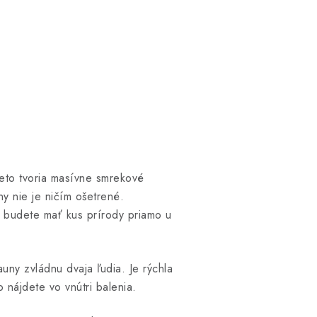
eto tvoria masívne smrekové
y nie je ničím ošetrené.
a budete mať kus prírody priamo u
uny zvládnu dvaja ľudia. Je rýchla
nájdete vo vnútri balenia.