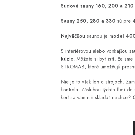
Sudové sauny 160, 200 a 210
Sauny 250, 280 a 330
sú pre 
Najväčšou
saunou je
model 40
S interiérovou alebo vonkajšou sa
kúzlo.
Môžete si byť istí, že sme
STROMAB, ktoré umožňujú presnú
Nie je to však len o strojoch. Za
kontrola. Zásluhou týchto ľudí d
keď sa vám nič skladať nechce?
O