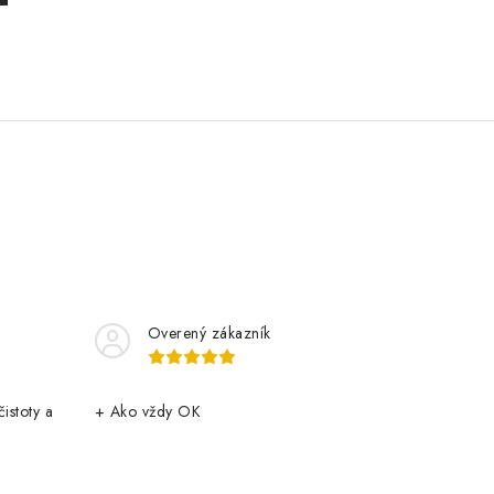
Overený zákazník
istoty a
+ Ako vždy OK