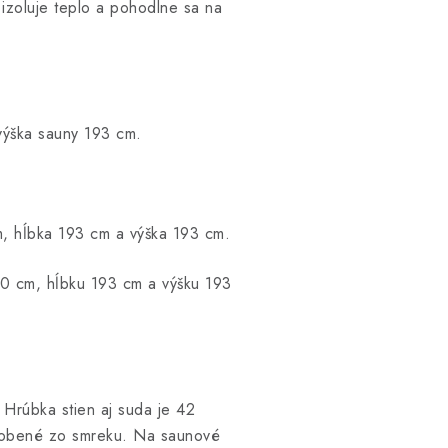
o izoluje teplo a pohodlne sa na
výška sauny 193 cm.
m, hĺbka 193 cm a výška 193 cm.
170 cm, hĺbku 193 cm a výšku 193
 Hrúbka stien aj suda je 42
vyrobené zo smreku. Na saunové