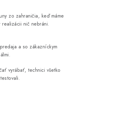
auny zo zahraničia, keď máme
ealizácii nič nebráni.
z predaja a so zákazníckym
álmi.
ať vyrábať, technici všetko
estovali.