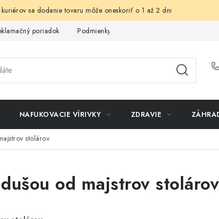
 kuriérov sa dodanie tovaru môže oneskoriť o 1 až 2 dni
eklamačný poriadok
Podmienky ochrany osobných údajov
Sp
NAFUKOVACIE VÍRIVKY
ZDRAVIE
ZÁHRA
ajstrov stolárov
dušou od majstrov stolárov