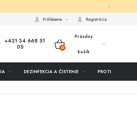
ôsob dopravy a platby
Vernostný program
Moja objednávka
Prihlásenie
Registrácia
Prázdny
+421 34 668 51
05
NÁKUPNÝ
košík
KOŠÍK
DA
DEZINFEKCIA A ČISTENIE
PROTIZÁPLAVOVÉ