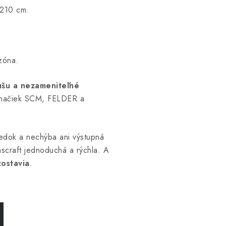
 210 cm.
zóna.
ušu a nezameniteľné
e značiek SCM, FELDER a
sledok a nechýba ani výstupná
scraft jednoduchá a rýchla. A
ostavia
.