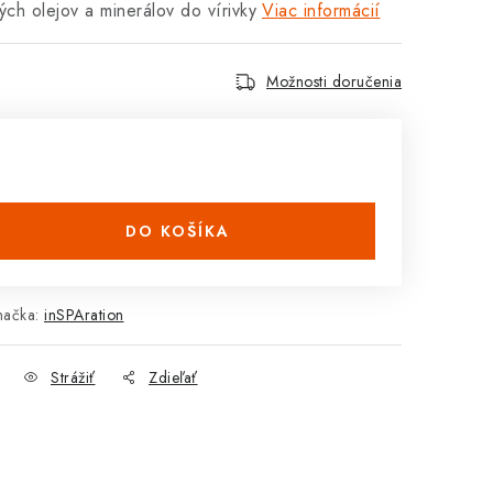
ch olejov a minerálov do vírivky
Viac informácií
Možnosti doručenia
DO KOŠÍKA
načka:
inSPAration
Strážiť
Zdieľať