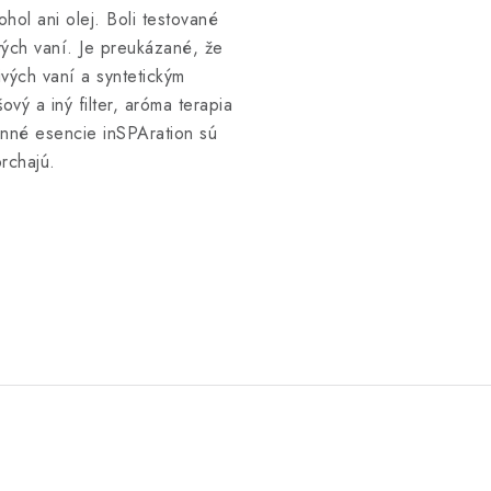
ol ani olej. Boli testované
vých vaní. Je preukázané, že
ivých vaní a syntetickým
vý a iný filter, aróma terapia
onné esencie inSPAration sú
rchajú.