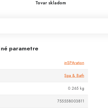
Tovar skladom
né parametre
inSPAration
Spa & Bath
0.265 kg
755558003811