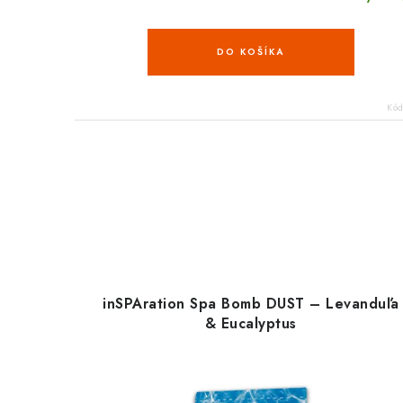
DO KOŠÍKA
Kó
inSPAration Spa Bomb DUST – Levanduľa
& Eucalyptus