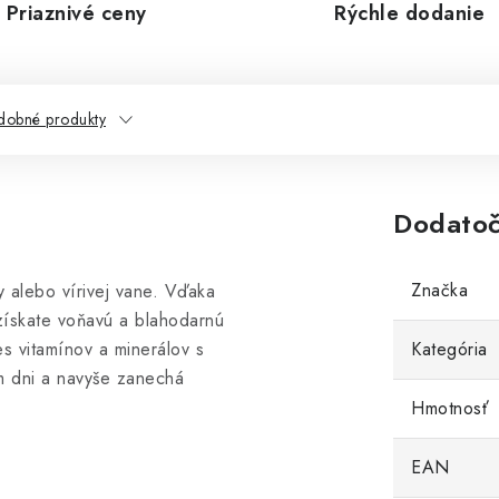
Priaznivé ceny
Rýchle dodanie
dobné produkty
Dodatoč
Značka
y alebo vírivej vane. Vďaka
 získate voňavú a blahodarnú
s vitamínov a minerálov s
Kategória
m dni a navyše zanechá
Hmotnosť
EAN