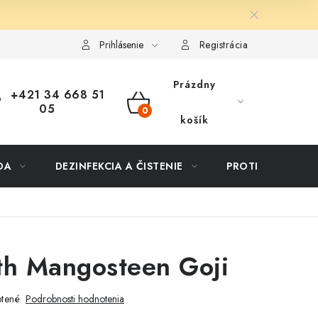
ôsob dopravy a platby
Vernostný program
Moja objednávka
Prihlásenie
Registrácia
Prázdny
+421 34 668 51
05
NÁKUPNÝ
košík
KOŠÍK
DA
DEZINFEKCIA A ČISTENIE
PROTIZÁPLAVOVÉ
th Mangosteen Goji
tené
Podrobnosti hodnotenia