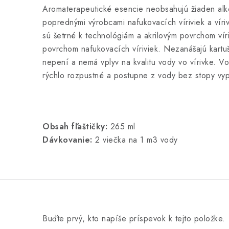
Aromaterapeutické esencie neobsahujú žiaden alkoh
poprednými výrobcami nafukovacích víriviek a víri
sú šetrné k technológiám a akrilovým povrchom vír
povrchom nafukovacích víriviek. Nezanášajú kartušo
nepení a nemá vplyv na kvalitu vody vo vírivke. V
rýchlo rozpustné a postupne z vody bez stopy vyp
Obsah fľaštičky:
265 ml
Dávkovanie:
2 viečka na 1 m3 vody
Buďte prvý, kto napíše príspevok k tejto položke.