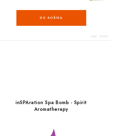
DO KOŠÍKA
Kód:
120416
inSPAration Spa Bomb - Spirit
Aromatherapy