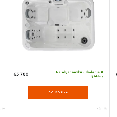
8
Na objednávku - dodanie 8
€5 780
v
týždňov
DO KOŠÍKA
d:
80
Kód:
116