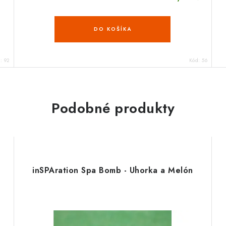
DO KOŠÍKA
d:
92
Kód:
56
Podobné produkty
inSPAration Spa Bomb - Uhorka a Melón