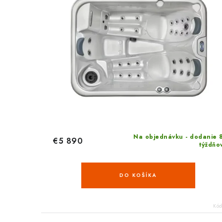
Na objednávku - dodanie 
€5 890
týždňo
DO KOŠÍKA
Kó