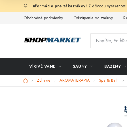
Prejsť
Z dôvodu vyťaženosti
na
obsah
Obchodné podmienky
Odstúpenie od zmluvy
R
VÍRIVÉ VANE
SAUNY
BAZÉNY
Domov
Zdravie
ARÓMATERAPIA
Spa & Bath