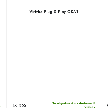
Virivka Plug & Play OKA1
8
Na objednávku - dodanie 8
€6 352
v
týždňov