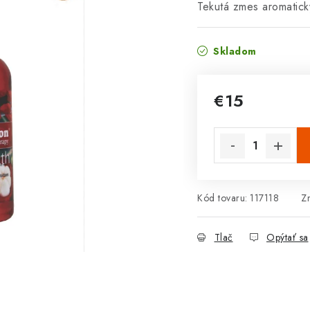
Tekutá zmes aromatický
Skladom
€15
Jednotková cena:
Kód tovaru:
117118
Z
Tlač
Opýtať sa