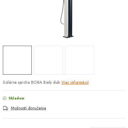
PROTIZÁPLAVOVÉ A HASIACE ZARIADENIA
OBCHODNÉ PODMIENKY
KONTAKTY
ZNAČKY
Obchodné podmienky
Odstúpenie od zmluvy
Reklamačný poriadok
Podmienky ochrany osobných údajov
Spôsob dopravy a platby
Vernostný program
Solárna sprcha BORA Biely dub
Viac informácií
Moja objednávka
Skladom
Možnosti doručenia