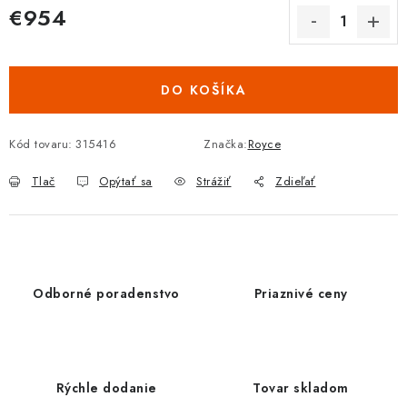
€954
Jednotková cena:
DO KOŠÍKA
Kód tovaru:
315416
Značka:
Royce
Tlač
Opýtať sa
Strážiť
Zdieľať
Odborné poradenstvo
Priaznivé ceny
Rýchle dodanie
Tovar skladom