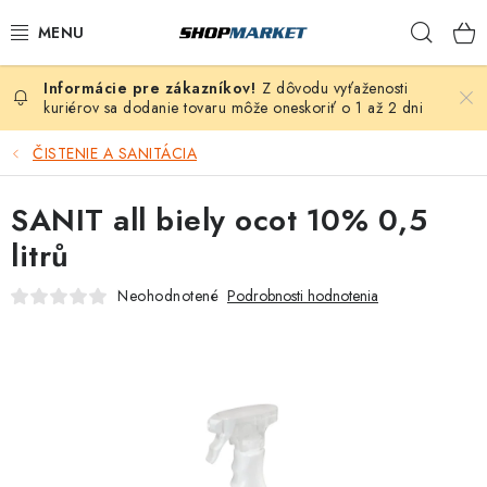
Prejsť
Hľad
na
obsah
Z dôvodu vyťaženosti
VÍRIVÉ VANE
kuriérov sa dodanie tovaru môže oneskoriť o 1 až 2 dni
SAUNY
ČISTENIE A SANITÁCIA
BAZÉNY
SANIT all biely ocot 10% 0,5
litrů
NAFUKOVACIE VÍRIVKY
Neohodnotené
Podrobnosti hodnotenia
ZDRAVIE
ZÁHRADA
DEZINFEKCIA A ČISTENIE