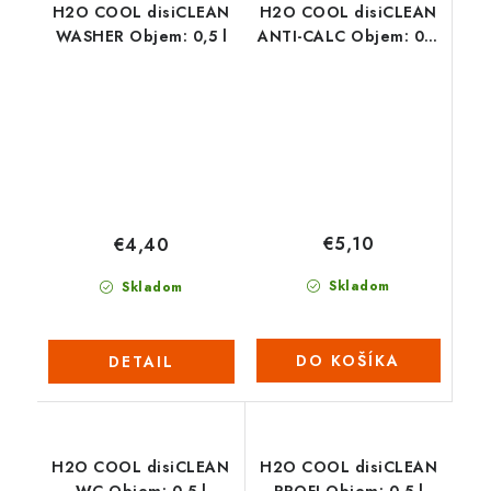
H2O COOL disiCLEAN
H2O COOL disiCLEAN
WASHER Objem: 0,5 l
ANTI-CALC Objem: 0,5
l
€5,10
€4,40
Skladom
Skladom
DO KOŠÍKA
DETAIL
H2O COOL disiCLEAN
H2O COOL disiCLEAN
WC Objem: 0,5 l
PROFI Objem: 0,5 l