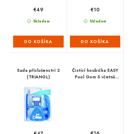
€49
€10
Skladom
Skladom
DO KOŠÍKA
DO KOŠÍKA
Sada příslušenství 2
Čistící houbička EASY
(TRIANGL)
Pool Gom S včetně
držáku
€16
€47