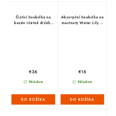
Čistící houbička na
Absorpční houbička na
bazén včetně držáku
mastnoty Water Lily (1
XL
balení = 6ks)
€36
€16
Skladom
Skladom
DO KOŠÍKA
DO KOŠÍKA