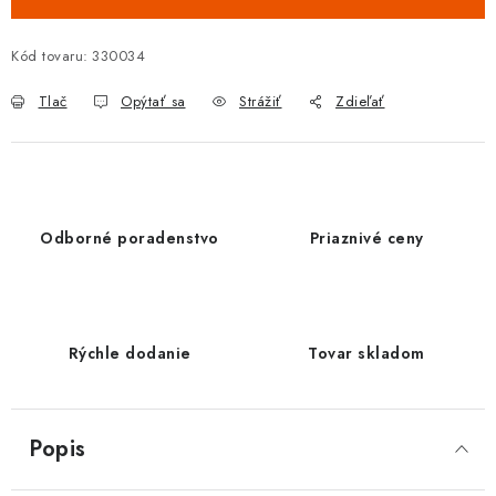
Kód tovaru:
330034
Tlač
Opýtať sa
Strážiť
Zdieľať
Odborné poradenstvo
Priaznivé ceny
Rýchle dodanie
Tovar skladom
Popis