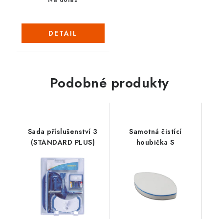
Na dotaz
DETAIL
Podobné produkty
Sada příslušenství 3
Samotná čistící
(STANDARD PLUS)
houbička S