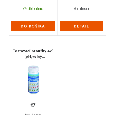
Skladom
Na dotaz
DO KOŠÍKA
DETAIL
Testovací proužky 4v1
(pH,volný
Cl,alkalita,brom)
€7