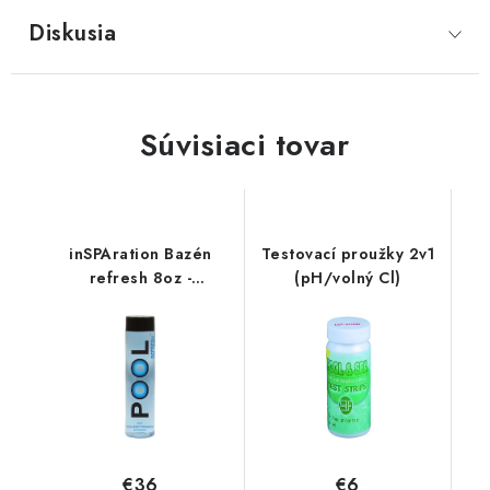
Diskusia
Súvisiaci tovar
inSPAration Bazén
Testovací proužky 2v1
refresh 8oz -
(pH/volný Cl)
hydratační
€36
€6