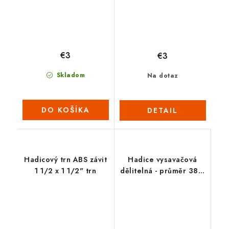
€3
€3
Skladom
Na dotaz
DO KOŠÍKA
DETAIL
Hadicový trn ABS závit
Hadice vysavačová
1 1/2 x 1 1/2" trn
dělitelná - průměr 38 /
12 m (2022)