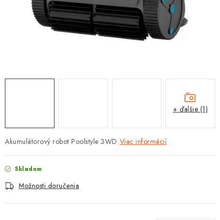
PROTIZÁPLAVOVÉ A HASIACE ZARIADENIA
OBCHODNÉ PODMIENKY
KONTAKTY
ZNAČKY
Obchodné podmienky
Odstúpenie od zmluvy
+ ďalšie (1)
Reklamačný poriadok
Podmienky ochrany osobných údajov
Spôsob dopravy a platby
Vernostný program
Akumulátorový robot Poolstyle 3WD
Viac informácií
Moja objednávka
Skladom
Možnosti doručenia