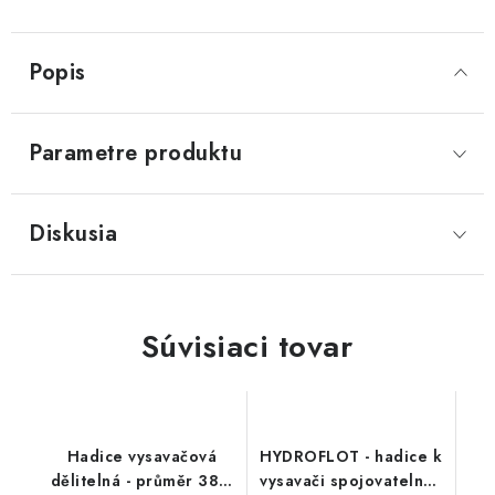
Popis
Parametre produktu
Diskusia
Súvisiaci tovar
Hadice vysavačová
HYDROFLOT - hadice k
dělitelná - průměr 38 /
vysavači spojovatelná -