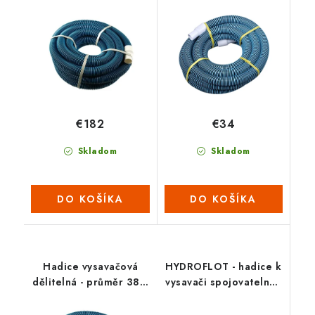
30 m (2022)
7 m
€182
€34
Skladom
Skladom
DO KOŠÍKA
DO KOŠÍKA
Hadice vysavačová
HYDROFLOT - hadice k
dělitelná - průměr 38 /
vysavači spojovatelná -
9 m (2022)
12 m