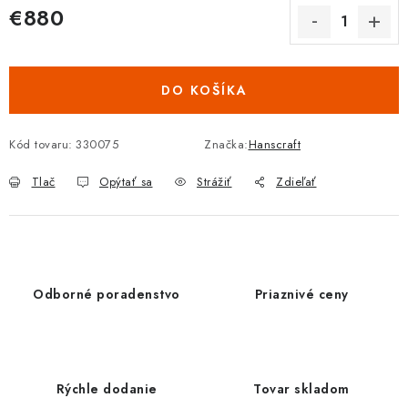
€880
Jednotková cena:
DO KOŠÍKA
Kód tovaru:
330075
Značka:
Hanscraft
Tlač
Opýtať sa
Strážiť
Zdieľať
Odborné poradenstvo
Priaznivé ceny
Rýchle dodanie
Tovar skladom