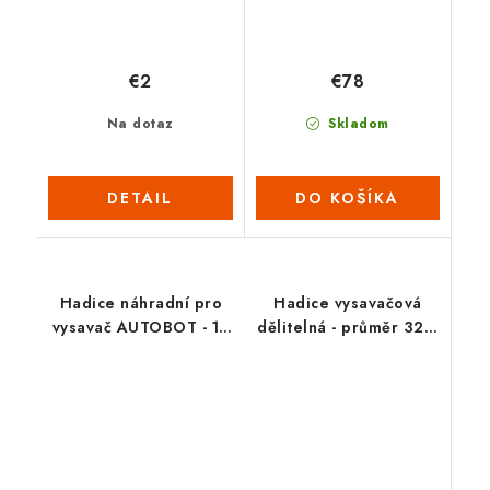
€2
€78
Na dotaz
Skladom
DETAIL
DO KOŠÍKA
Hadice náhradní pro
Hadice vysavačová
vysavač AUTOBOT - 10
dělitelná - průměr 32 /
m
8,8 m