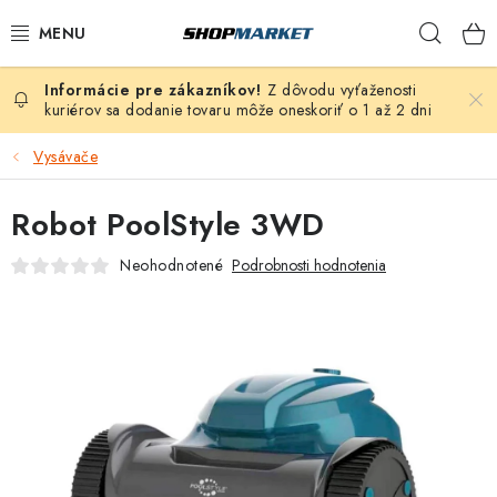
Prejsť
Hľad
na
obsah
Z dôvodu vyťaženosti
VÍRIVÉ VANE
kuriérov sa dodanie tovaru môže oneskoriť o 1 až 2 dni
SAUNY
Vysávače
BAZÉNY
Robot PoolStyle 3WD
Neohodnotené
Podrobnosti hodnotenia
NAFUKOVACIE VÍRIVKY
ZDRAVIE
ZÁHRADA
DEZINFEKCIA A ČISTENIE