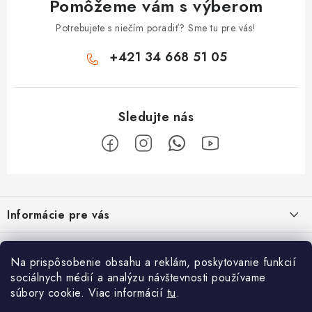
Pomôžeme vám s výberom
Potrebujete s niečím poradiť? Sme tu pre vás!
+421 34 668 51 05
Z
á
Informácie pre vás
p
ä
Obchodné podmienky
O nás
t
Na prispôsobenie obsahu a reklám, poskytovanie funkcií
Odstúpenie od zmluvy
i
sociálnych médií a analýzu návštevnosti používame
Vyrábame sauny na mieru
Užitočne informácie
súbory cookie. Viac informácií
tu
.
e
Reklamačný poriadok
Špecialista na vírivky, sauny, bazénové príslušenstvo