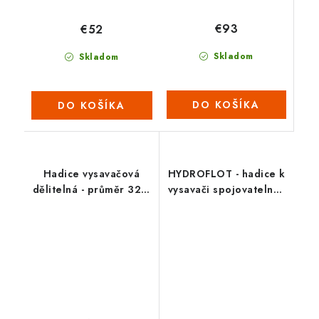
€93
€52
Skladom
Skladom
DO KOŠÍKA
DO KOŠÍKA
Hadice vysavačová
HYDROFLOT - hadice k
dělitelná - průměr 32 /
vysavači spojovatelná -
50 m
15 m