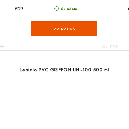
€27
Skladom
DO KOŠÍKA
0204
Kód:
317041
Lepidlo PVC GRIFFON UNI-100 500 ml