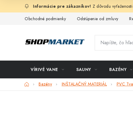
Prejsť
Z dôvodu vyťaženosti
na
obsah
Obchodné podmienky
Odstúpenie od zmluvy
R
VÍRIVÉ VANE
SAUNY
BAZÉNY
Domov
Bazény
INŠTALAČNÝ MATERIÁL
PVC Tva