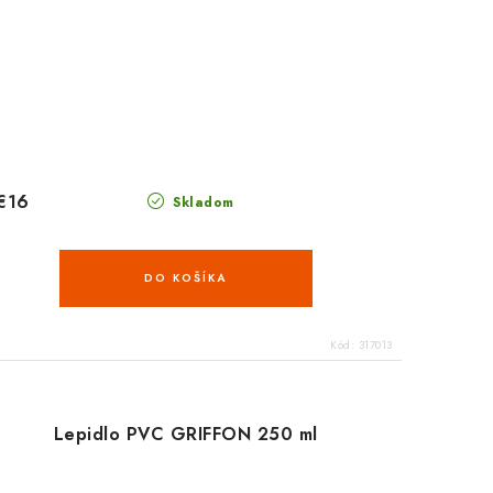
€16
Skladom
DO KOŠÍKA
Kód:
317013
Lepidlo PVC GRIFFON 250 ml