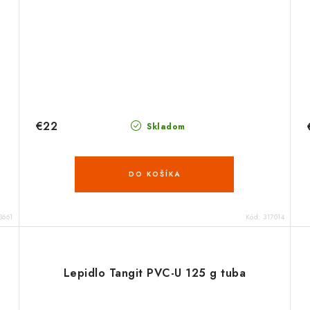
€22
Skladom
DO KOŠÍKA
3661
Kód:
317014
Lepidlo Tangit PVC-U 125 g tuba