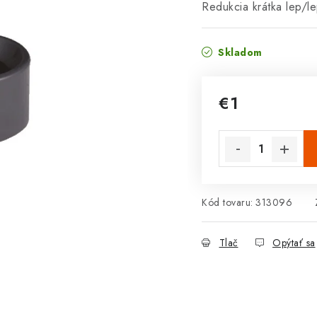
Redukcia krátka lep/
Skladom
€1
Jednotková cena:
Kód tovaru:
313096
Tlač
Opýtať sa