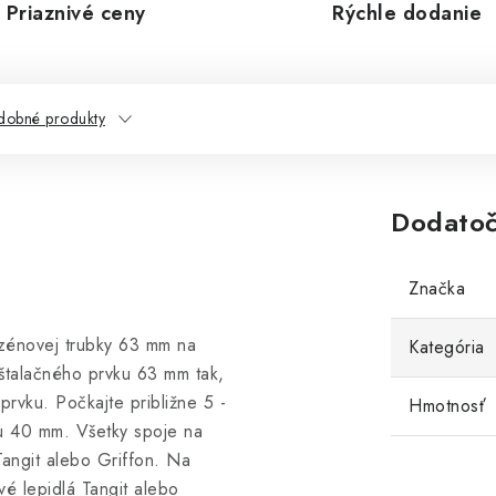
Priaznivé ceny
Rýchle dodanie
dobné produkty
Dodatoč
Značka
zénovej trubky 63 mm na
Kategória
štalačného prvku 63 mm tak,
rvku. Počkajte približne 5 -
Hmotnosť
ku 40 mm. Všetky spoje na
Tangit alebo Griffon. Na
é lepidlá Tangit alebo