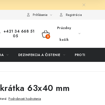
ôsob dopravy a platby
Vernostný program
Moja objednávka
Prihlásenie
Registrácia
Prázdny
+421 34 668 51
05
NÁKUPNÝ
košík
KOŠÍK
DA
DEZINFEKCIA A ČISTENIE
PROTIZÁPLAVOVÉ
 krátka 63x40 mm
tené
Podrobnosti hodnotenia