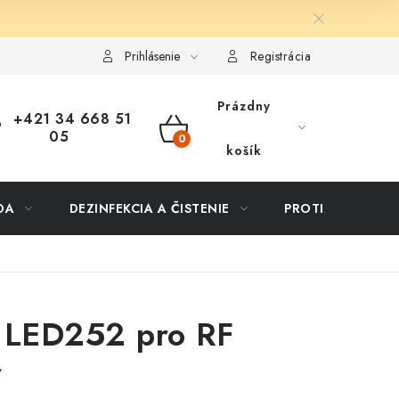
ôsob dopravy a platby
Vernostný program
Moja objednávka
Prihlásenie
Registrácia
Prázdny
+421 34 668 51
05
NÁKUPNÝ
košík
KOŠÍK
DA
DEZINFEKCIA A ČISTENIE
PROTIZÁPLAVOVÉ
 LED252 pro RF
r