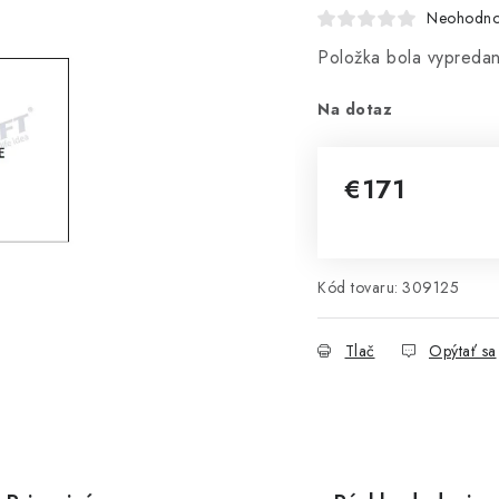
Neohodno
Položka bola vypred
Na dotaz
€171
Jednotková cena:
Kód tovaru:
309125
Tlač
Opýtať sa