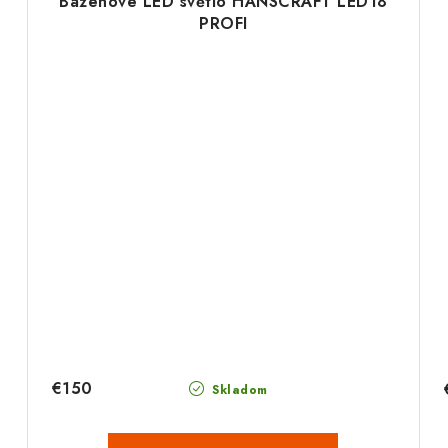
Bazénové LED světlo HANSCRAFT LED18
PROFI
€150
Skladom