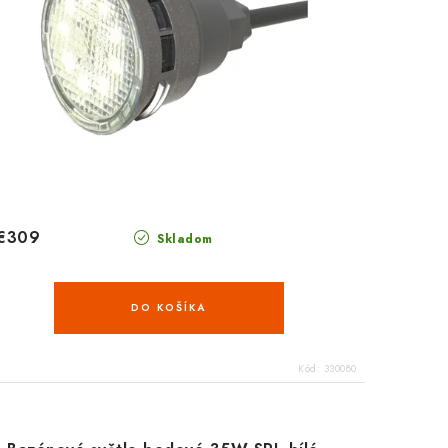
€309
Skladom
DO KOŠÍKA
Kód:
330080