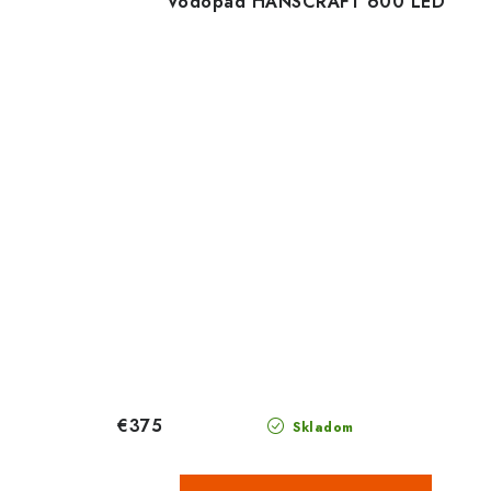
Vodopád HANSCRAFT 600 LED
€375
Skladom