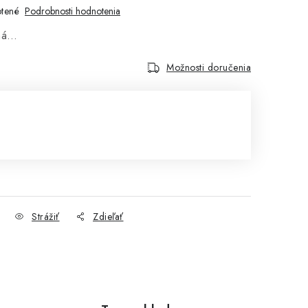
tené
Podrobnosti hodnotenia
aná…
Možnosti doručenia
Strážiť
Zdieľať