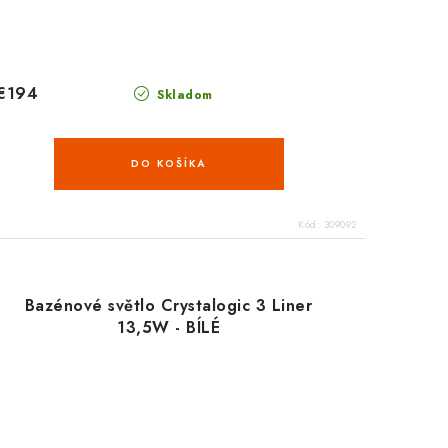
€194
Skladom
DO KOŠÍKA
Kód:
309092
Bazénové světlo Crystalogic 3 Liner
13,5W - BÍLÉ