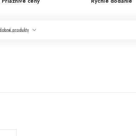
Priaznivé ceny
Rýchle dodanie
dobné produkty