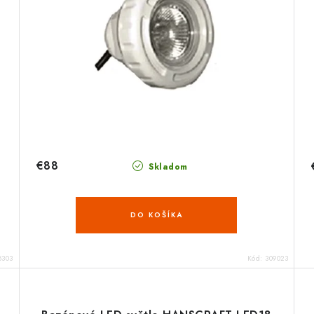
€88
Skladom
DO KOŠÍKA
5303
Kód:
309023