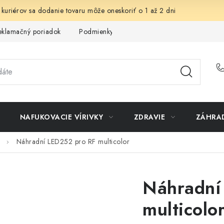
 kuriérov sa dodanie tovaru môže oneskoriť o 1 až 2 dni
eklamačný poriadok
Podmienky ochrany osobných údajov
Sp
NAFUKOVACIE VÍRIVKY
ZDRAVIE
ZÁHRA
Náhradní LED252 pro RF multicolor
Náhradní
multicolo