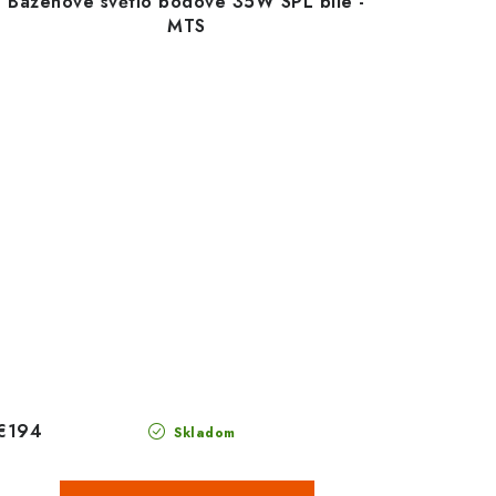
Bazénové světlo bodové 35W SPL bílé -
MTS
€194
Skladom