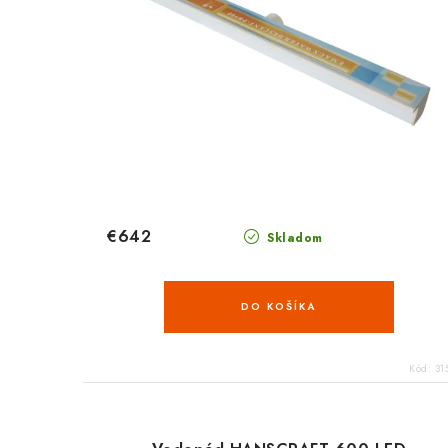
€642
Skladom
DO KOŠÍKA
Kód:
31