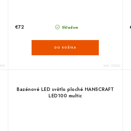
€72
Skladom
DO KOŠÍKA
9001
Kód:
315022
Bazénové LED světlo ploché HANSCRAFT
LED100 multic