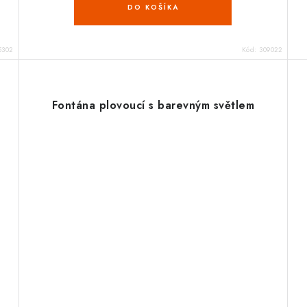
DO KOŠÍKA
5302
Kód:
309022
T
Fontána plovoucí s barevným světlem