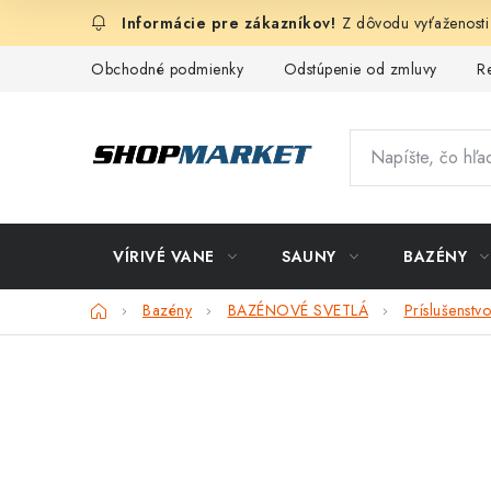
Prejsť
Z dôvodu vyťaženosti
na
obsah
Obchodné podmienky
Odstúpenie od zmluvy
R
VÍRIVÉ VANE
SAUNY
BAZÉNY
Domov
Bazény
BAZÉNOVÉ SVETLÁ
Príslušenstvo