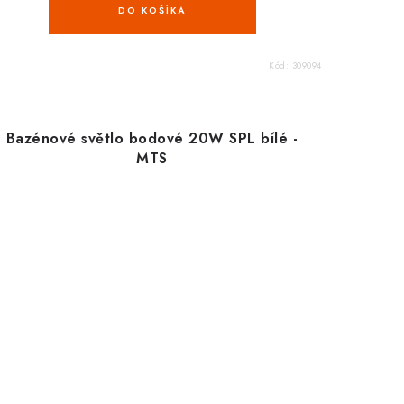
DO KOŠÍKA
Kód:
309094
Bazénové světlo bodové 20W SPL bílé -
MTS