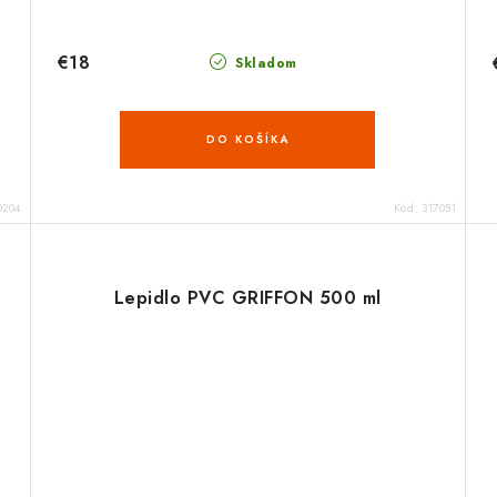
€18
Skladom
DO KOŠÍKA
0204
Kód:
317051
Lepidlo PVC GRIFFON 500 ml