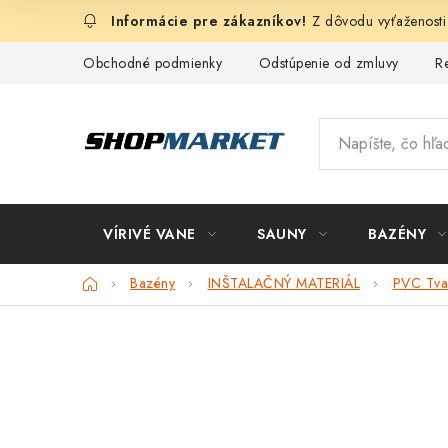
Prejsť
Z dôvodu vyťaženosti
na
obsah
Obchodné podmienky
Odstúpenie od zmluvy
R
VÍRIVÉ VANE
SAUNY
BAZÉNY
Domov
Bazény
INŠTALAČNÝ MATERIÁL
PVC Tva