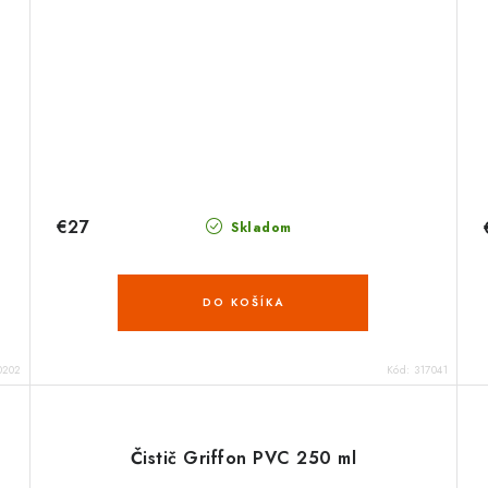
€27
Skladom
DO KOŠÍKA
0202
Kód:
317041
Čistič Griffon PVC 250 ml