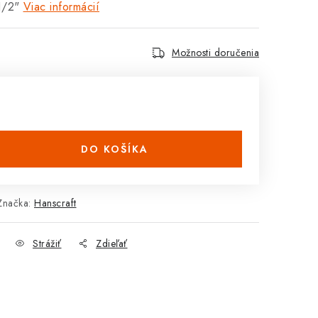
1/2"
Viac informácií
Možnosti doručenia
DO KOŠÍKA
Značka:
Hanscraft
Strážiť
Zdieľať