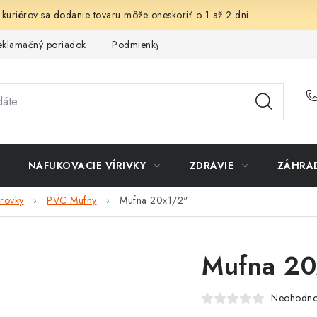
 kuriérov sa dodanie tovaru môže oneskoriť o 1 až 2 dni
eklamačný poriadok
Podmienky ochrany osobných údajov
Sp
NAFUKOVACIE VÍRIVKY
ZDRAVIE
ZÁHRA
rovky
PVC Mufny
Mufna 20x1/2"
Mufna 20
Neohodno