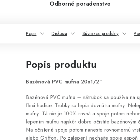
Odborné poradenstvo
Popis
Diskusia
Súvisiace produkty
Po
Popis produktu
Bazénová PVC mufna 20x1/2"
Bazénová PVC mufna – nátrubok sa používa na s
flexi hadice. Trubky sa lepia dovnútra mufny. Nele
mufny. Tá nie je 100% rovná a spoje potom nebud
lepením mufnu najskôr dobre očistite bazénovým či
Na očistené spoje potom naneste rovnomernú vrst
alebo Griffon. Po zalepení nechajte spoje aspoň