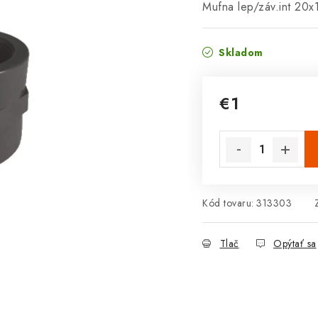
Mufna lep/záv.int 20x
Skladom
€1
Jednotková cena:
Kód tovaru:
313303
Tlač
Opýtať sa