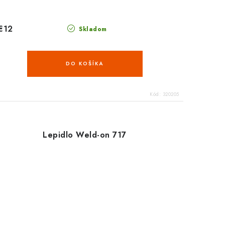
€12
Skladom
DO KOŠÍKA
Kód:
320205
Lepidlo Weld-on 717