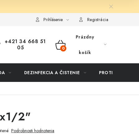
ôsob dopravy a platby
Vernostný program
Moja objednávka
Prihlásenie
Registrácia
Prázdny
+421 34 668 51
05
NÁKUPNÝ
košík
KOŠÍK
DA
DEZINFEKCIA A ČISTENIE
PROTIZÁPLAVOVÉ
x1/2"
tené
Podrobnosti hodnotenia