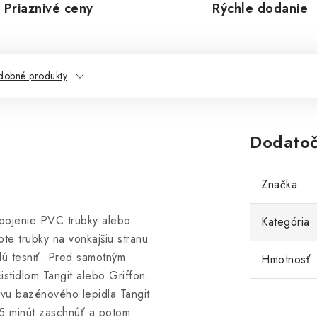
Priaznivé ceny
Rýchle dodanie
dobné produkty
Dodatoč
Značka
pojenie PVC trubky alebo
Kategória
pte trubky na vonkajšiu stranu
ú tesniť. Pred samotným
Hmotnosť
stidlom Tangit alebo Griffon.
vu bazénového lepidla Tangit
 5 minút zaschnúť a potom