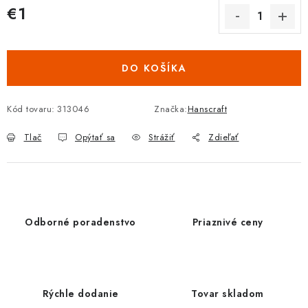
€1
Jednotková cena:
DO KOŠÍKA
Kód tovaru:
313046
Značka:
Hanscraft
Tlač
Opýtať sa
Strážiť
Zdieľať
Odborné poradenstvo
Priaznivé ceny
Rýchle dodanie
Tovar skladom