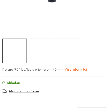
PROTIZÁPLAVOVÉ A HASIACE ZARIADENIA
OBCHODNÉ PODMIENKY
KONTAKTY
ZNAČKY
Obchodné podmienky
Odstúpenie od zmluvy
Reklamačný poriadok
Podmienky ochrany osobných údajov
Spôsob dopravy a platby
Vernostný program
Koleno 90° lep/lep s priemerom 40 mm
Viac informácií
Moja objednávka
Skladom
Možnosti doručenia