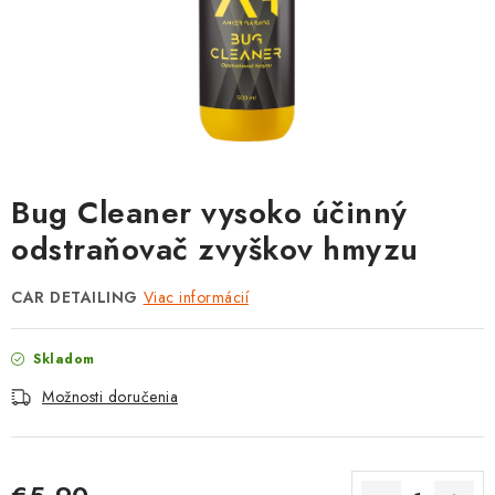
PROTIZÁPLAVOVÉ A HASIACE ZARIADENIA
OBCHODNÉ PODMIENKY
KONTAKTY
ZNAČKY
Bug Cleaner vysoko účinný
Obchodné podmienky
Odstúpenie od zmluvy
odstraňovač zvyškov hmyzu
Reklamačný poriadok
Podmienky ochrany osobných údajov
CAR DETAILING
Viac informácií
Spôsob dopravy a platby
Vernostný program
Moja objednávka
Skladom
Možnosti doručenia