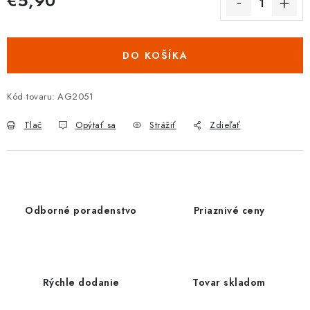
€5,90
Jednotková cena:
DO KOŠÍKA
Kód tovaru:
AG2051
Tlač
Opýtať sa
Strážiť
Zdieľať
Odborné poradenstvo
Priaznivé ceny
Rýchle dodanie
Tovar skladom